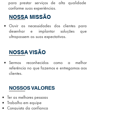
para prestar serviços de alta qualidade
conforme suas experiências.
NOSSA MISSÃO
Ouvir as necessidades dos clientes para
desenhar e implantar soluções que
ultrapassem as suas expectativas.
NOSSA VISÃO
Sermos reconhecidos como a melhor
referência no que fazemos e entregamos aos
clientes.
NOSSOS VALORES
Ter as melhores pessoas
Trabalho em equipe
Conquista da confiança
Buscar a excelência na prestação de serviços
Respirar inovação o tempo todo
Ética e integridade
Ter foco no cliente