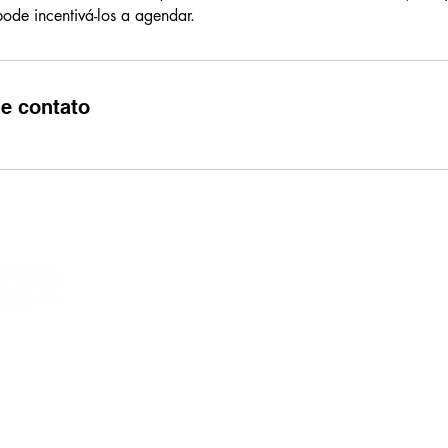
pode incentivá-los a agendar.
e contato
ÊXITO ASSESSORIA, CONSULTORIA E PERÍCIA
Rua da Assembleia, 93, grupos: 1302, 
Rio de Janeiro, RJ. CEP 20011-001
Tel:
(21) 3923-5299 |
E-mail:
padilha@