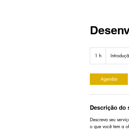
Desenv
Introdução
1 h
1
Introduç
Agendar
Descrição do 
Descreva seu serviç
o que você tem a of